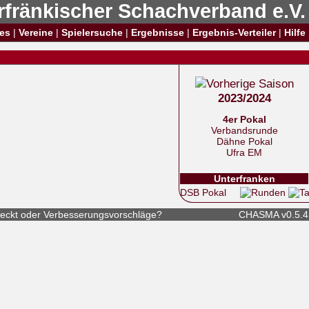
rfränkischer Schachverband e.V.
es
|
Vereine
|
Spielersuche
|
Ergebnisse
|
Ergebnis-Verteiler
|
Hilfe
2023/2024
4er Pokal
Verbandsrunde
Dähne Pokal
Ufra EM
Unterfranken
DSB Pokal
eckt
oder
Verbesserungsvorschläge
?
CHASMA v0.5.4