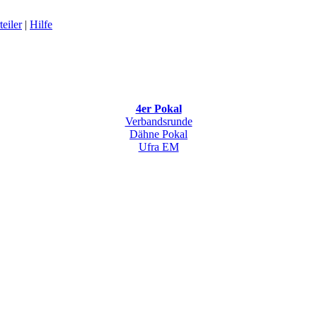
eiler
|
Hilfe
4er Pokal
Verbandsrunde
Dähne Pokal
Ufra EM