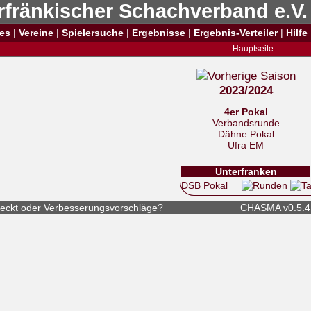
rfränkischer Schachverband e.V.
es
|
Vereine
|
Spielersuche
|
Ergebnisse
|
Ergebnis-Verteiler
|
Hilfe
Hauptseite
2023/2024
4er Pokal
Verbandsrunde
Dähne Pokal
Ufra EM
Unterfranken
DSB Pokal
eckt
oder
Verbesserungsvorschläge
?
CHASMA v0.5.4