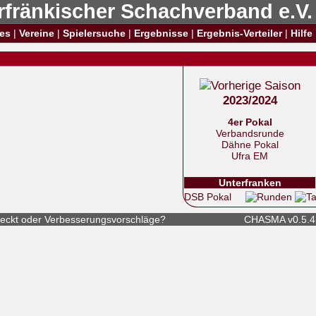
rfränkischer Schachverband e.V.
es
|
Vereine
|
Spielersuche
|
Ergebnisse
|
Ergebnis-Verteiler
|
Hilfe
2023/2024
4er Pokal
Verbandsrunde
Dähne Pokal
Ufra EM
Unterfranken
DSB Pokal
eckt
oder
Verbesserungsvorschläge
?
CHASMA v0.5.4