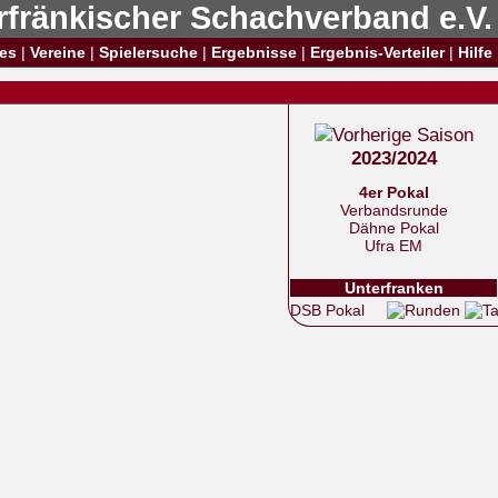
rfränkischer Schachverband e.V.
es
|
Vereine
|
Spielersuche
|
Ergebnisse
|
Ergebnis-Verteiler
|
Hilfe
2023/2024
4er Pokal
Verbandsrunde
Dähne Pokal
Ufra EM
Unterfranken
DSB Pokal