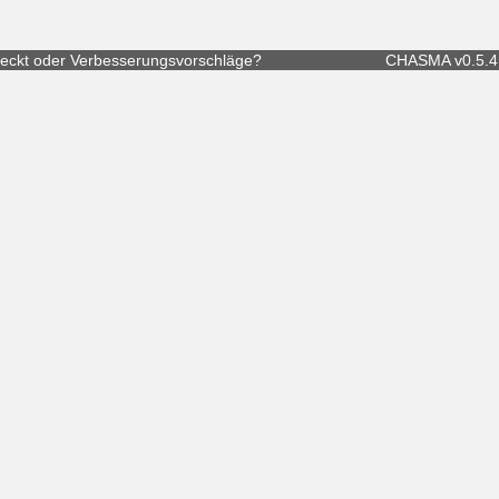
eckt
oder
Verbesserungsvorschläge
?
CHASMA v0.5.4