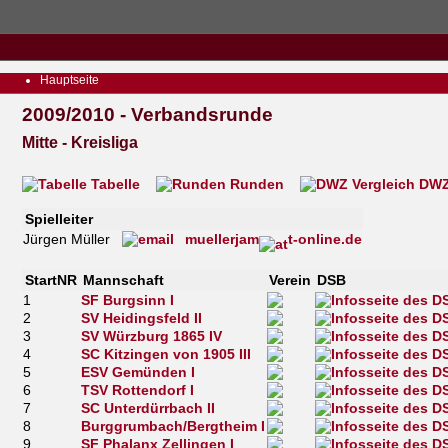
Hauptseite
2009/2010 - Verbandsrunde
Mitte - Kreisliga
Tabelle
Runden
DWZ 
Spielleiter
Jürgen Müller
muellerjam
t-online.de
StartNR
Mannschaft
Verein
DSB
1
SF Burgsinn I
2
SV Heidingsfeld II
3
SV Würzburg 1865 IV
4
SC Kitzingen von 1905 III
5
ESV Gemünden I
6
TSV Rottendorf I
7
SC Unterdürrbach II
8
Burggrumbach/Bergtheim I
9
SF Phalanx Zellingen I