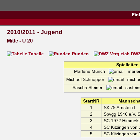
Ein
2010/2011 - Jugend
Mitte - U 20
Tabelle
Runden
DWZ 
Spielleiter
Marlene Münch
marlen
Michael Schnepper
michae
Sascha Steiner
sasteine
StartNR
Mannscha
1
SK 79 Arnstein I
2
Spvgg 1946 e.V. S
3
SC 1972 Himmelsta
4
SC Kitzingen von 
5
SC Kitzingen von 