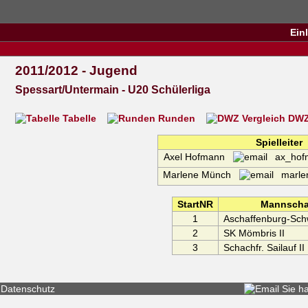
Ein
2011/2012 - Jugend
Spessart/Untermain - U20 Schülerliga
Tabelle
Runden
DWZ 
Spielleiter
Axel Hofmann
ax_hof
Marlene Münch
marlen
StartNR
Mannscha
1
Aschaffenburg-Sch
2
SK Mömbris II
3
Schachfr. Sailauf II
Datenschutz
Sie h