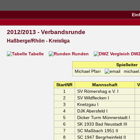
Ein
2012/2013 - Verbandsrunde
Haßberge/Rhön - Kreisliga
Tabelle
Runden
DWZ 
Spielleiter
Michael Pfarr
michael.
StartNR
Mannschaft
V
1
SV Römershag e.V. I
2
SV Wildflecken I
3
Knetzgau I
4
DJK Abersfeld I
5
Dicker Turm Münnerstadt I
6
SK 1933 Bad Neustadt III
7
SC Maßbach 1951 II
8
SC 1947 Bergrheinfeld II