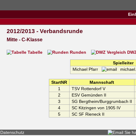
Ein
2012/2013 - Verbandsrunde
Mitte - C-Klasse
Tabelle
Runden
DWZ 
Spielleiter
Michael Pfarr
michael.
StartNR
Mannschaft
1
TSV Rottendorf V
2
ESV Gemünden II
3
SG Bergtheim/Burggrumbach II
4
SC Kitzingen von 1905 IV
5
SC SF Rieneck II
Datenschutz
Sie h