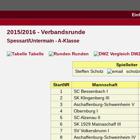
Ein
2015/2016 - Verbandsrunde
Spessart/Untermain - A-Klasse
Tabelle
Runden
DWZ 
Spielleiter
Steffen Scholz
scholzro
StartNR
Mannschaft
1
SC Bessenbach I
2
SK Klingenberg III
3
Aschaffenburg-Schweinheim V
4
Obernburg I
5
SC Alzenau II
6
SK 1929 Mainaschaff III
7
SV Volkersbrunn I
8
Aschaffenburg-Schweinheim IV