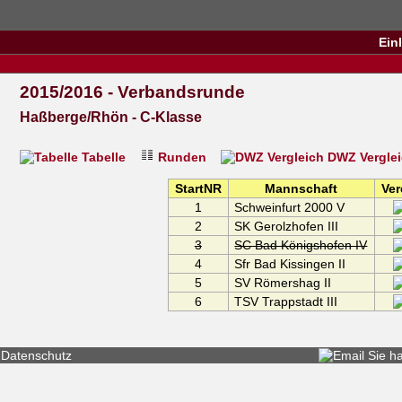
Ein
2015/2016 - Verbandsrunde
Haßberge/Rhön - C-Klasse
Tabelle
Runden
DWZ Vergle
StartNR
Mannschaft
Ver
1
Schweinfurt 2000 V
2
SK Gerolzhofen III
3
SC Bad Königshofen IV
4
Sfr Bad Kissingen II
5
SV Römershag II
6
TSV Trappstadt III
Datenschutz
Sie h