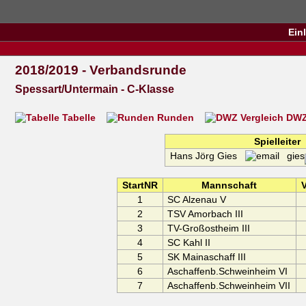
Ein
2018/2019 - Verbandsrunde
Spessart/Untermain - C-Klasse
Tabelle
Runden
DWZ 
Spielleiter
Hans Jörg Gies
gies
StartNR
Mannschaft
V
1
SC Alzenau V
2
TSV Amorbach III
3
TV-Großostheim III
4
SC Kahl II
5
SK Mainaschaff III
6
Aschaffenb.Schweinheim VI
7
Aschaffenb.Schweinheim VII