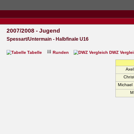
2007/2008 - Jugend
Spessart/Untermain - Halbfinale U16
Tabelle
Runden
DWZ Vergle
Axe
Chri
Michae
M