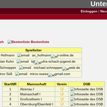
Unte
Einloggen
|
Neu
ich
Bestenliste
Spielleiter
l Hofmann
ax_hofmann
t-online.de
stian Kuhn
bjl
ufra-schach-jugend.de
l Schnepper
michael.schnepper
web.de
irco Süß
mirco.suess
gmail.com
StartNR
Mannschaft
Verein
DSB
1
Alzenau I
2
Mainaschaff I
3
Großostheim I
4
Obernburg/Elsenfeld I