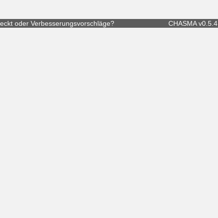
eckt
oder
Verbesserungsvorschläge
?
CHASMA v0.5.4