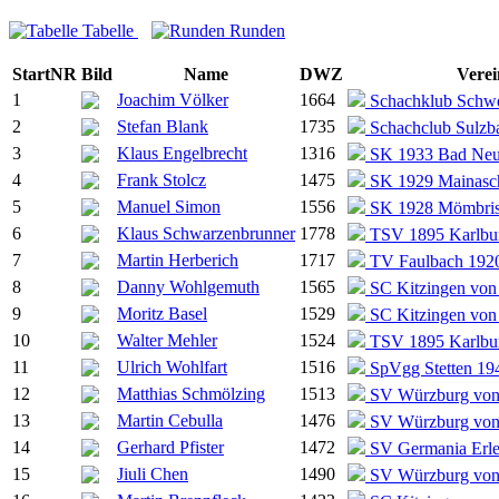
Tabelle
Runden
StartNR
Bild
Name
DWZ
Verei
1
Joachim Völker
1664
Schachklub Schwei
2
Stefan Blank
1735
Schachclub Sulzb
3
Klaus Engelbrecht
1316
SK 1933 Bad Neu
4
Frank Stolcz
1475
SK 1929 Mainasch
5
Manuel Simon
1556
SK 1928 Mömbri
6
Klaus Schwarzenbrunner
1778
TSV 1895 Karlbur
7
Martin Herberich
1717
TV Faulbach 1920
8
Danny Wohlgemuth
1565
SC Kitzingen von
9
Moritz Basel
1529
SC Kitzingen von
10
Walter Mehler
1524
TSV 1895 Karlbur
11
Ulrich Wohlfart
1516
SpVgg Stetten 194
12
Matthias Schmölzing
1513
SV Würzburg von 
13
Martin Cebulla
1476
SV Würzburg von 
14
Gerhard Pfister
1472
SV Germania Erl
15
Jiuli Chen
1490
SV Würzburg von 