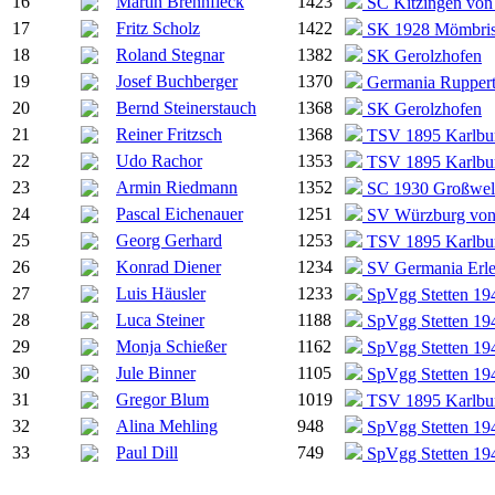
16
Martin Brennfleck
1423
SC Kitzingen von
17
Fritz Scholz
1422
SK 1928 Mömbri
18
Roland Stegnar
1382
SK Gerolzhofen
19
Josef Buchberger
1370
Germania Ruppert
20
Bernd Steinerstauch
1368
SK Gerolzhofen
21
Reiner Fritzsch
1368
TSV 1895 Karlbur
22
Udo Rachor
1353
TSV 1895 Karlbur
23
Armin Riedmann
1352
SC 1930 Großwel
24
Pascal Eichenauer
1251
SV Würzburg von 
25
Georg Gerhard
1253
TSV 1895 Karlbur
26
Konrad Diener
1234
SV Germania Erl
27
Luis Häusler
1233
SpVgg Stetten 194
28
Luca Steiner
1188
SpVgg Stetten 194
29
Monja Schießer
1162
SpVgg Stetten 194
30
Jule Binner
1105
SpVgg Stetten 194
31
Gregor Blum
1019
TSV 1895 Karlbur
32
Alina Mehling
948
SpVgg Stetten 194
33
Paul Dill
749
SpVgg Stetten 194