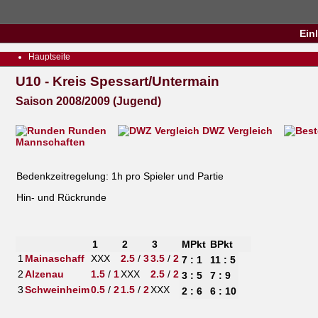
Ein
Hauptseite
U10 - Kreis Spessart/Untermain
Saison 2008/2009 (Jugend)
Runden
DWZ Vergleich
Mannschaften
Bedenkzeitregelung: 1h pro Spieler und Partie
Hin- und Rückrunde
1
2
3
MPkt
BPkt
1
Mainaschaff
XXX
2.5
/
3
3.5
/
2
7 : 1
11 : 5
2
Alzenau
1.5
/
1
XXX
2.5
/
2
3 : 5
7 : 9
3
Schweinheim
0.5
/
2
1.5
/
2
XXX
2 : 6
6 : 10