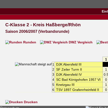
Ein
C-Klasse 2 - Kreis Haßberge/Rhön
Saison 2006/2007 (Verbandsrunde)
Runden
DWZ Vergleich
1
1
DJK Abersfeld III
XX
2
SF Zeiler Turm II
1
3
DJK Abersfeld IV
0.
4
SC Bad Königshofen 1957 VI
0
5
Knetzgau III
1
6
TSV 1897 Grafenrheinfeld II
0
Drucken