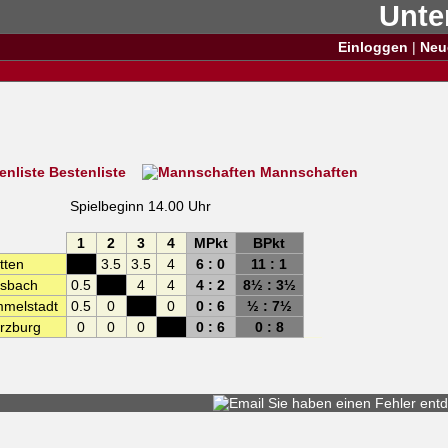
Unte
Einloggen
|
Neu
Bestenliste
Mannschaften
Spielbeginn 14.00 Uhr
1
2
3
4
MPkt
BPkt
tten
XXX
3.5
3.5
4
6 : 0
11 : 1
rsbach
0.5
XXX
4
4
4 : 2
8½ : 3½
mmelstadt
0.5
0
XXX
0
0 : 6
½ : 7½
rzburg
0
0
0
XXX
0 : 6
0 : 8
Sie haben einen
Fehler entd