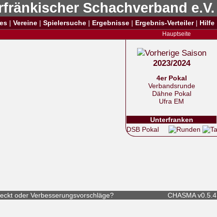
rfränkischer Schachverband e.V.
es
|
Vereine
|
Spielersuche
|
Ergebnisse
|
Ergebnis-Verteiler
|
Hilfe
Hauptseite
2023/2024
4er Pokal
Verbandsrunde
Dähne Pokal
Ufra EM
Unterfranken
DSB Pokal
eckt
oder
Verbesserungsvorschläge
?
CHASMA v0.5.4