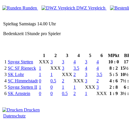
Runden
DWZ Vergleich
Spieltag Samstags 14.00 Uhr
Bedenkzeit 1Stunde pro Spieler
1
2
3
4
5
6
MPkt
B
1
Spvgg Stetten
XXX
3
3
4
3
4
10 : 0
17
2
SC SF Rieneck
1
XXX
3
3.5
4
4
8 : 2
15½
3
SK Lohr
1
1
XXX
2
3
3.5
5 : 5
10½
4
SC Himmelstadt
0
0.5
2
XXX
3
2
4 : 6
7½ 
5
Spvgg Stetten II
1
0
1
1
XXX
3
2 : 8
6 
6
SK Arnstein
0
0
0.5
2
1
XXX
1 : 9
3½ 
Drucken
Datenschutz