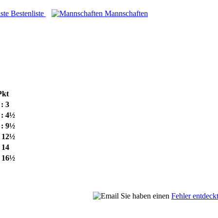
Bestenliste
Mannschaften
Pkt
 : 3
 : 4½
 : 9½
: 12½
: 14
: 16½
Sie haben einen
Fehler entdeck