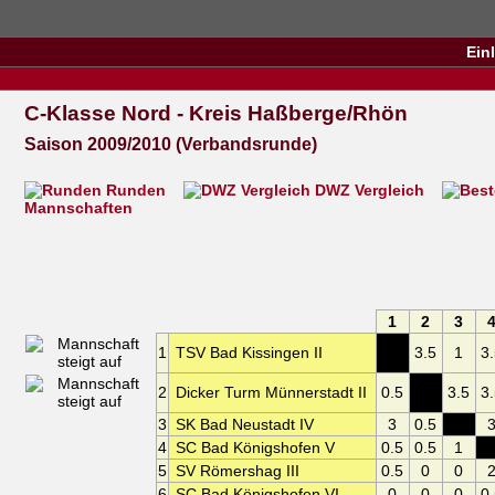
Ein
C-Klasse Nord - Kreis Haßberge/Rhön
Saison 2009/2010 (Verbandsrunde)
Runden
DWZ Vergleich
Mannschaften
1
2
3
1
TSV Bad Kissingen II
XXX
3.5
1
3
2
Dicker Turm Münnerstadt II
0.5
XXX
3.5
3
3
SK Bad Neustadt IV
3
0.5
XXX
4
SC Bad Königshofen V
0.5
0.5
1
X
5
SV Römershag III
0.5
0
0
6
SC Bad Königshofen VI
0
0
0
0