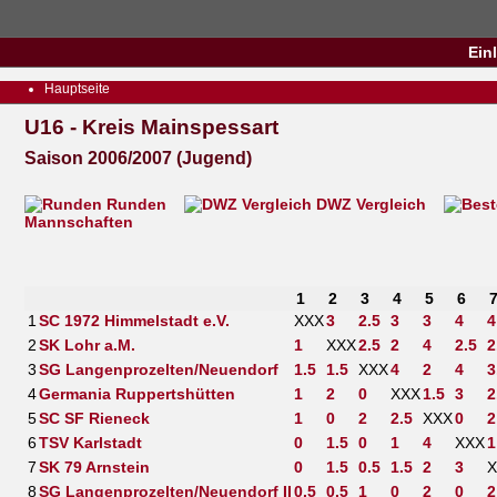
Ein
Hauptseite
U16 - Kreis Mainspessart
Saison 2006/2007 (Jugend)
Runden
DWZ Vergleich
Mannschaften
1
2
3
4
5
6
1
SC 1972 Himmelstadt e.V.
XXX
3
2.5
3
3
4
4
2
SK Lohr a.M.
1
XXX
2.5
2
4
2.5
2
3
SG Langenprozelten/Neuendorf
1.5
1.5
XXX
4
2
4
3
4
Germania Ruppertshütten
1
2
0
XXX
1.5
3
2
5
SC SF Rieneck
1
0
2
2.5
XXX
0
2
6
TSV Karlstadt
0
1.5
0
1
4
XXX
1
7
SK 79 Arnstein
0
1.5
0.5
1.5
2
3
X
8
SG Langenprozelten/Neuendorf II
0.5
0.5
1
0
2
0
2