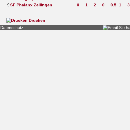
9
SF Phalanx Zellingen
0
1
2
0
0.5
1
3
Drucken
Datenschutz
Sie h