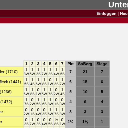
Unte
Einloggen
|
Neu
1
2
3
4
5
6
7
Pkt
SoBerg
Siege
1
1
1
1
1
1
1
er (1710)
7
21
7
8W
5W
3S
7W
2S
4W
6S
1
1
1
1
0
1
1
fleck (1441)
6
15
6
5S
4S
6W
8S
1W
3S
7W
1
1
0
1
1
0
1
(1266)
5
10
5
6W
8S
1W
5W
7S
2W
4S
1
0
1
1
1
0
0
 (1472)
4
6
4
7S
2W
5S
6S
8W
1S
3W
0
0
0
0
1
1
1
ar
3
3
3
2W
1S
4W
3S
6W
7S
8W
0
1
0
0
0
½
0
er
1½
1¼
1
3S
7W
2S
4W
5S
8S
1W