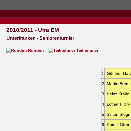
2010/2011 - Ufra EM
Unterfranken - Seniorenturnier
Runden
Teilnehmer
1
Günther Haßl
2
Martin Brenn
3
Heinz Krahn 
4
Lothar Filbry
5
Simon Stegn
6
Rudolf Gfrer