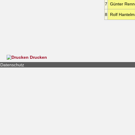
7
Günter Renn
8
Rolf Hantelm
Drucken
Datenschutz