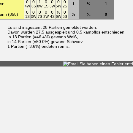
0
0
1
0
0
0
0
er
1
½
1
4W
6S
8W
1S
3W
5W
2S
0
0
0
0
0
½
0
ann (858)
½
¾
0
1S
3W
7S
2W
4S
6W
5S
Es sind insgesamt 28 Partien gemeldet worden.
Davon wurden 27.5 ausgespielt und 0.5 kampflos entschieden.
In 13 Partien (=46.4%) gewann Weiß,
in 14 Partien (=50.0%) gewann Schwarz.
1 Partien (=3.6%) endeten remis.
Sie haben einen
Fehler entd