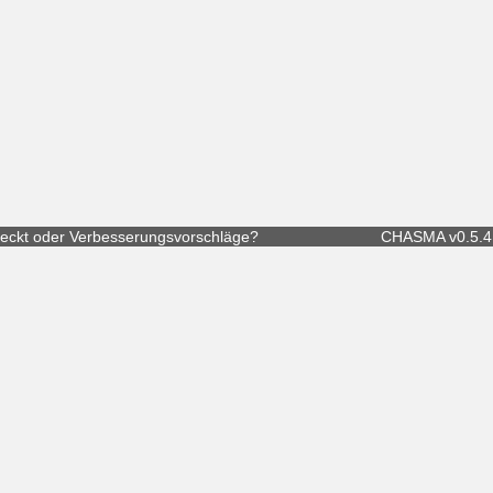
eckt
oder
Verbesserungsvorschläge
?
CHASMA v0.5.4