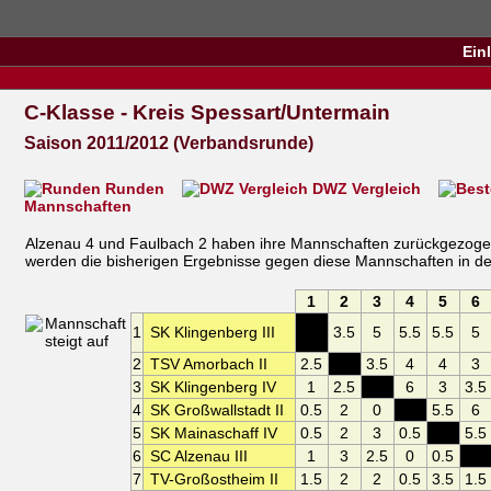
Ein
C-Klasse - Kreis Spessart/Untermain
Saison 2011/2012 (Verbandsrunde)
Runden
DWZ Vergleich
Mannschaften
Alzenau 4 und Faulbach 2 haben ihre Mannschaften zurückgezogen
werden die bisherigen Ergebnisse gegen diese Mannschaften in der
1
2
3
4
5
6
1
SK Klingenberg III
XXX
3.5
5
5.5
5.5
5
2
TSV Amorbach II
2.5
XXX
3.5
4
4
3
3
SK Klingenberg IV
1
2.5
XXX
6
3
3.5
4
SK Großwallstadt II
0.5
2
0
XXX
5.5
6
5
SK Mainaschaff IV
0.5
2
3
0.5
XXX
5.5
6
SC Alzenau III
1
3
2.5
0
0.5
XXX
7
TV-Großostheim II
1.5
2
2
0.5
3.5
1.5