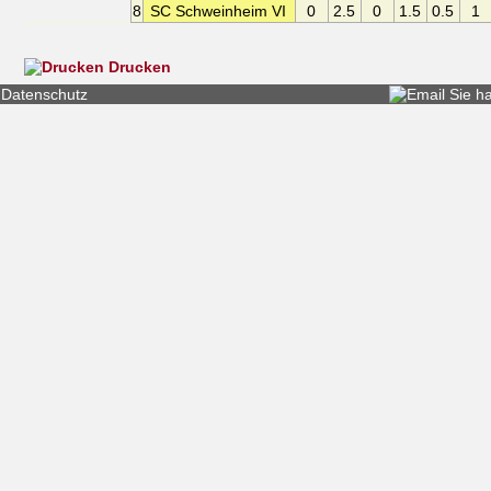
8
SC Schweinheim VI
0
2.5
0
1.5
0.5
1
Drucken
Datenschutz
Sie h