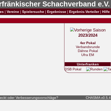
rfränkischer Schachverband e.V.
es
|
Vereine
|
Spielersuche
|
Ergebnisse
|
Ergebnis-Verteiler
|
Hilfe
2023/2024
4er Pokal
Verbandsrunde
Dähne Pokal
Ufra EM
Unterfranken
DSB Pokal
eckt
oder
Verbesserungsvorschläge
?
CHASMA v0.5.4