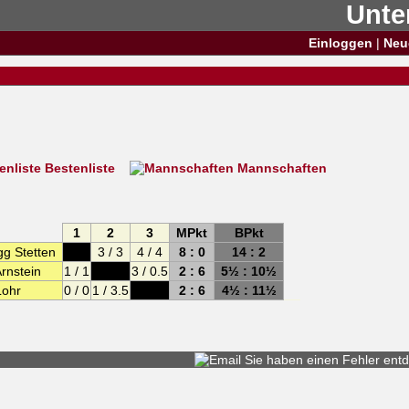
Unte
Einloggen
|
Neu
Bestenliste
Mannschaften
1
2
3
MPkt
BPkt
g Stetten
XXX
3
/
3
4
/
4
8 : 0
14 : 2
rnstein
1
/
1
XXX
3
/
0.5
2 : 6
5½ : 10½
Lohr
0
/
0
1
/
3.5
XXX
2 : 6
4½ : 11½
Sie haben einen
Fehler entd