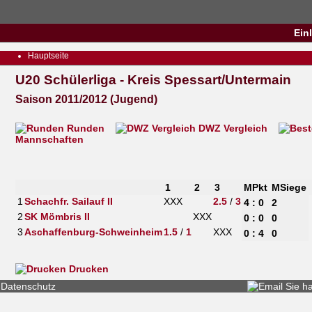
Ein
Hauptseite
U20 Schülerliga - Kreis Spessart/Untermain
Saison 2011/2012 (Jugend)
Runden
DWZ Vergleich
Mannschaften
1
2
3
MPkt
MSiege
1
Schachfr. Sailauf II
XXX
2.5
/
3
4 : 0
2
2
SK Mömbris II
XXX
0 : 0
0
3
Aschaffenburg-Schweinheim
1.5
/
1
XXX
0 : 4
0
Drucken
Datenschutz
Sie h