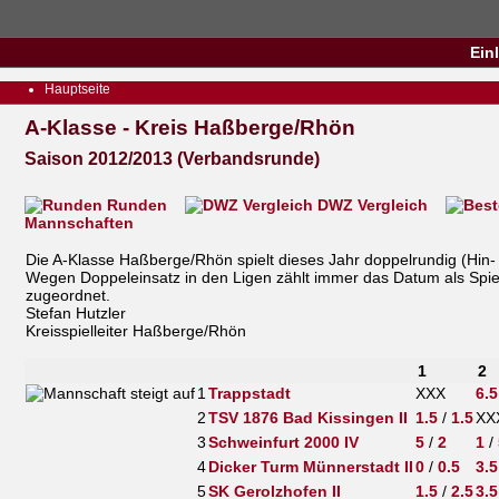
Ein
Hauptseite
A-Klasse - Kreis Haßberge/Rhön
Saison 2012/2013 (Verbandsrunde)
Runden
DWZ Vergleich
Mannschaften
Die A-Klasse Haßberge/Rhön spielt dieses Jahr doppelrundig (Hin
Wegen Doppeleinsatz in den Ligen zählt immer das Datum als Spiel
zugeordnet.
Stefan Hutzler
Kreisspielleiter Haßberge/Rhön
1
2
1
Trappstadt
XXX
6.5
2
TSV 1876 Bad Kissingen II
1.5
/
1.5
XX
3
Schweinfurt 2000 IV
5
/
2
1
/
4
Dicker Turm Münnerstadt II
0
/
0.5
3.5
5
SK Gerolzhofen II
1.5
/
2.5
3.5