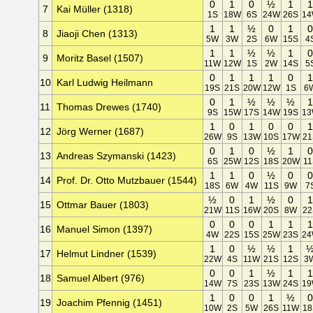
0
1
0
½
1
7
Kai Müller (1318)
1S
18W
6S
24W
26S
1
1
1
½
0
1
8
Jiaoji Chen (1313)
5W
3W
2S
6W
15S
4
1
1
½
½
1
9
Moritz Basel (1507)
11W
12W
1S
2W
14S
5
0
1
1
1
0
10
Karl Ludwig Heilmann
19S
21S
20W
12W
1S
6
0
1
½
½
½
11
Thomas Drewes (1740)
9S
15W
17S
14W
19S
1
1
0
1
0
0
12
Jörg Werner (1687)
26W
9S
13W
10S
17W
21
0
1
0
½
1
13
Andreas Szymanski (1423)
6S
25W
12S
18S
20W
11
1
1
0
½
0
14
Prof. Dr. Otto Mutzbauer (1544)
18S
6W
4W
11S
9W
7
½
0
1
½
0
15
Ottmar Bauer (1803)
21W
11S
16W
20S
8W
22
0
0
0
1
1
16
Manuel Simon (1397)
4W
22S
15S
25W
23S
2
1
0
½
½
1
17
Helmut Lindner (1539)
22W
4S
11W
21S
12S
3
0
0
1
½
1
18
Samuel Albert (976)
14W
7S
23S
13W
24S
1
1
0
0
1
½
19
Joachim Pfennig (1451)
10W
2S
5W
26S
11W
18