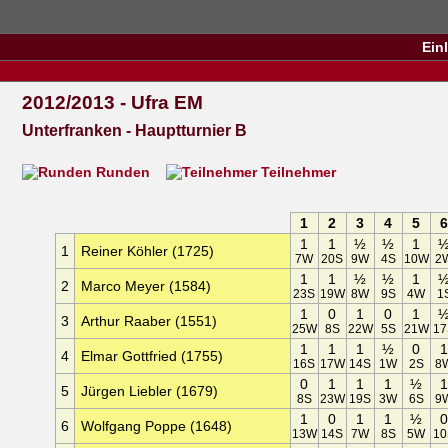
Ein
2012/2013 - Ufra EM
Unterfranken - Hauptturnier B
Runden
Teilnehmer
1
2
3
4
5
1
1
½
½
1
1
Reiner Köhler (1725)
7W
20S
9W
4S
10W
2
1
1
½
½
1
2
Marco Meyer (1584)
23S
19W
8W
9S
4W
1
1
0
1
0
1
3
Arthur Raaber (1551)
25W
8S
22W
5S
21W
17
1
1
1
½
0
4
Elmar Gottfried (1755)
16S
17W
14S
1W
2S
8
0
1
1
1
½
5
Jürgen Liebler (1679)
8S
23W
19S
3W
6S
9
1
0
1
1
½
6
Wolfgang Poppe (1648)
13W
14S
7W
8S
5W
10