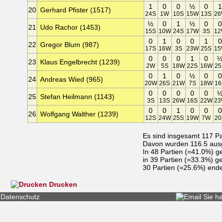
1
0
0
½
0
20
Gerhard Pfister (1517)
24S
1W
10S
15W
13S
2
½
0
1
½
0
21
Udo Rachor (1453)
15S
10W
24S
17W
3S
1
0
1
0
0
1
22
Gregor Blum (987)
17S
16W
3S
23W
25S
1
0
0
0
1
0
23
Klaus Engelbrecht (1239)
2W
5S
18W
22S
16W
25
0
1
0
½
0
24
Andreas Wied (965)
20W
26S
21W
7S
18W
16
0
0
0
0
0
25
Stefan Heilmann (1143)
3S
13S
26W
16S
22W
2
0
0
1
0
0
26
Wolfgang Walther (1239)
12S
24W
25S
19W
7W
20
Es sind insgesamt 117 P
Davon wurden 116.5 ausg
In 48 Partien (=41.0%) 
in 39 Partien (=33.3%) 
30 Partien (=25.6%) ende
Drucken
Datenschutz
Sie h