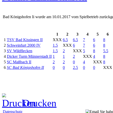
Bad Königshofen Ii wurde am 10.01.2017 vom Spielbetrieb zurückg
1
2
3
4
5
6
1
TSV Bad Kissingen II
XXX
6.5
6.5
7
6
8
2
Schweinfurt 2000 IV
1.5
XXX
6
7
6
8
3
SV Wildflecken
1.5
2
XXX
5
8
5.5
4
Dicker Turm Münnerstadt II
1
1
2
XXX
4
8
5
SC Maßbach II
2
2
0
4
XXX
8
6
SC Bad Königshofen II
0
0
2.5
0
0
XXX
Drucken
Datenschutz
Sie hab