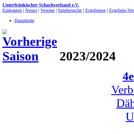
Unterfränkischer Schachverband e.V.
Einloggen
|
Neues
|
Vereine
|
Spielersuche
|
Ergebnisse
|
Ergebnis-Vert
Hauptseite
2023/2024
4e
Verb
Däh
U