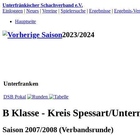
Unterfränkischer Schachverband e.V.
Einloggen
|
Neues
|
Vereine
|
Spielersuche
|
Ergebnisse
|
Ergebnis-Vert
Hauptseite
2023/2024
Unterfranken
DSB Pokal
B Klasse - Kreis Spessart/Unte
Saison 2007/2008 (Verbandsrunde)