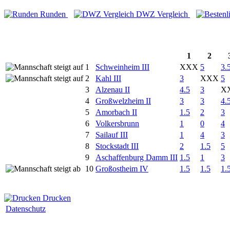
Runden
DWZ Vergleich
1
2
1
Schweinheim III
XXX
5
3.
2
Kahl III
3
XXX
5
3
Alzenau II
4.5
3
X
4
Großwelzheim II
3
3
4.
5
Amorbach II
1.5
2
3
6
Volkersbrunn
1
0
4
7
Sailauf III
1
4
3
8
Stockstadt III
2
1.5
5
9
Aschaffenburg Damm III
1.5
1
3
10
Großostheim IV
1.5
1.5
1.
Drucken
Datenschutz