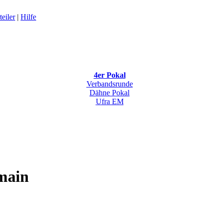
eiler
|
Hilfe
4er Pokal
Verbandsrunde
Dähne Pokal
Ufra EM
rmain