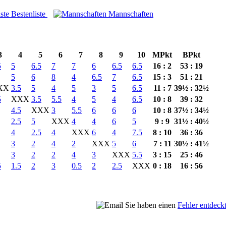
Bestenliste
Mannschaften
3
4
5
6
7
8
9
10
MPkt
BPkt
5
5
6.5
7
7
6
6.5
6.5
16 : 2
53 : 19
5
6
8
4
6.5
7
6.5
15 : 3
51 : 21
XX
3.5
5
4
5
3
5
6.5
11 : 7
39½ : 32½
5
XXX
3.5
5.5
4
5
4
6.5
10 : 8
39 : 32
4.5
XXX
3
5.5
6
6
6
10 : 8
37½ : 34½
2.5
5
XXX
4
4
6
5
9 : 9
31½ : 40½
4
2.5
4
XXX
6
4
7.5
8 : 10
36 : 36
3
2
4
2
XXX
5
6
7 : 11
30½ : 41½
3
2
2
4
3
XXX
5.5
3 : 15
25 : 46
5
1.5
2
3
0.5
2
2.5
XXX
0 : 18
16 : 56
Sie haben einen
Fehler entdeck