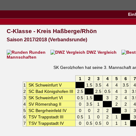
Ein
C-Klasse - Kreis Haßberge/Rhön
Saison 2017/2018 (Verbandsrunde)
Runden
DWZ Vergleich
Mannschaften
SK Gerolzhofen hat seine 3. Mannschaft 
1
2
3
4
5
6
7
1
SK Schweinfurt V
XXX
1.5
3.5
4
4
3.5
4
2
SC Bad Königshofen III
2.5
XXX
2.5
0.5
4
3
3.
3
SK Schweinfurt VI
0.5
1.5
XXX
3
2
4
3.
4
SV Römershag II
0
3.5
1
XXX
2
2
4
5
SC Bergrheinfeld IV
0
0
2
2
XXX
3
3
6
TSV Trappstadt III
0.5
1
0
2
1
XXX
3
7
TSV Trappstadt IV
0
0.5
0.5
0
1
1
X