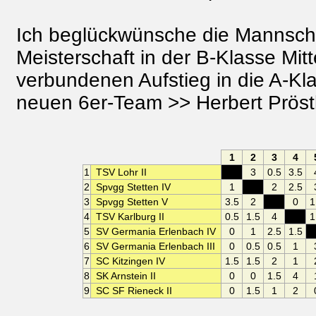
Ich beglückwünsche die Mannsch
Meisterschaft in der B-Klasse Mi
verbundenen Aufstieg in die A-Kl
neuen 6er-Team >> Herbert Pröstler
1
2
3
4
1
TSV Lohr II
XXX
3
0.5
3.5
2
Spvgg Stetten IV
1
XXX
2
2.5
3
Spvgg Stetten V
3.5
2
XXX
0
1
4
TSV Karlburg II
0.5
1.5
4
XXX
1
5
SV Germania Erlenbach IV
0
1
2.5
1.5
X
6
SV Germania Erlenbach III
0
0.5
0.5
1
7
SC Kitzingen IV
1.5
1.5
2
1
8
SK Arnstein II
0
0
1.5
4
9
SC SF Rieneck II
0
1.5
1
2