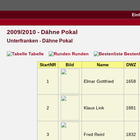
Ein
2009/2010 - Dähne Pokal
Unterfranken - Dähne Pokal
Tabelle
Runden
Bestenl
StartNR
Bild
Name
DWZ
1
Elmar Gottfried
1658
2
Klaus Link
1881
3
Fred Reinl
1832