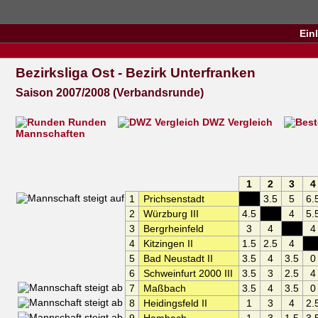
Ein
Bezirksliga Ost - Bezirk Unterfranken
Saison 2007/2008 (Verbandsrunde)
Runden
DWZ Vergleich
Mannschaften
1
2
3
4
1
Prichsenstadt
XXX
3.5
5
6.
2
Würzburg III
4.5
XXX
4
5.
3
Bergrheinfeld
3
4
XXX
4
4
Kitzingen II
1.5
2.5
4
XX
5
Bad Neustadt II
3.5
4
3.5
0
6
Schweinfurt 2000 III
3.5
3
2.5
4
7
Maßbach
3.5
4
3.5
0
8
Heidingsfeld II
1
3
4
2.