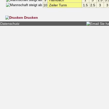
9
Hambach
1
3
1.5
3.
10
Zeiler Turm
1.5
2.5
3
3
Drucken
Datenschutz
Sie h